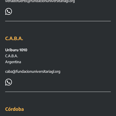
venadotuerto@fundacionuniversitariagl.org

C.A.B.A.
Uriburu 1010
C.A.B.A.
Argentina
caba@fundacionuniversitariagl.org

Córdoba