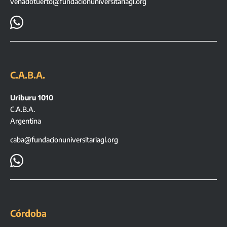
venadotuerto@fundacionuniversitariagl.org

C.A.B.A.
Uriburu 1010
C.A.B.A.
Argentina
caba@fundacionuniversitariagl.org

Córdoba