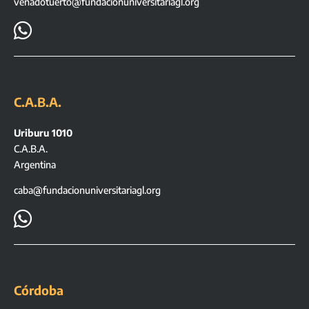
venadotuerto@fundacionuniversitariagl.org

C.A.B.A.
Uriburu 1010
C.A.B.A.
Argentina
caba@fundacionuniversitariagl.org

Córdoba