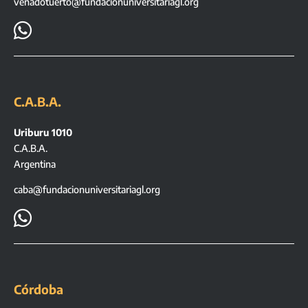
venadotuerto@fundacionuniversitariagl.org

C.A.B.A.
Uriburu 1010
C.A.B.A.
Argentina
caba@fundacionuniversitariagl.org

Córdoba