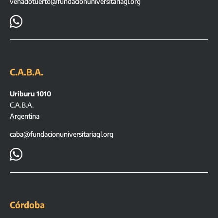
venadotuerto@fundacionuniversitariagl.org

C.A.B.A.
Uriburu 1010
C.A.B.A.
Argentina
caba@fundacionuniversitariagl.org

Córdoba