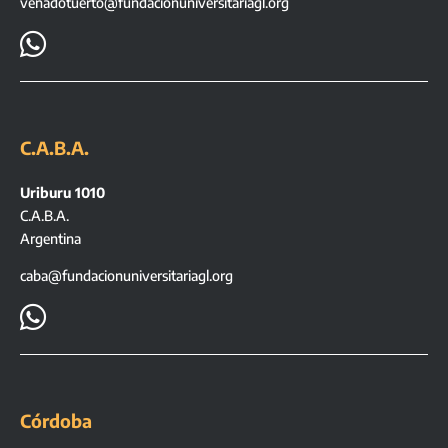
venadotuerto@fundacionuniversitariagl.org

C.A.B.A.
Uriburu 1010
C.A.B.A.
Argentina
caba@fundacionuniversitariagl.org

Córdoba