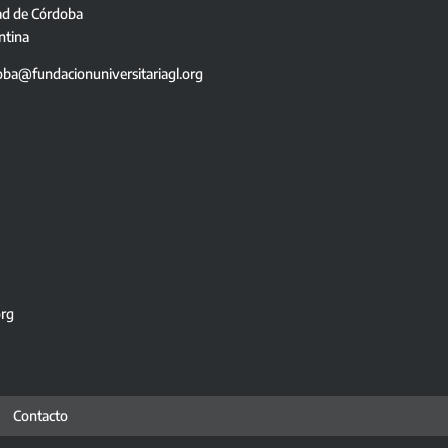
ad de Córdoba
ntina
oba@fundacionuniversitariagl.org
org
Contacto