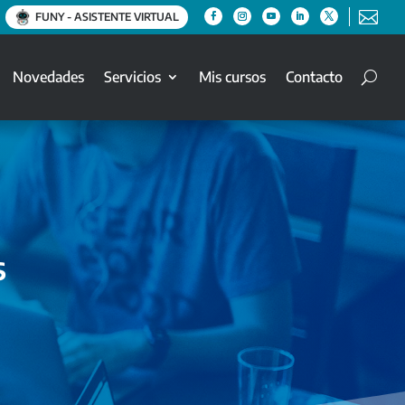

FUNY - ASISTENTE VIRTUAL
Novedades
Servicios
Mis cursos
Contacto
s