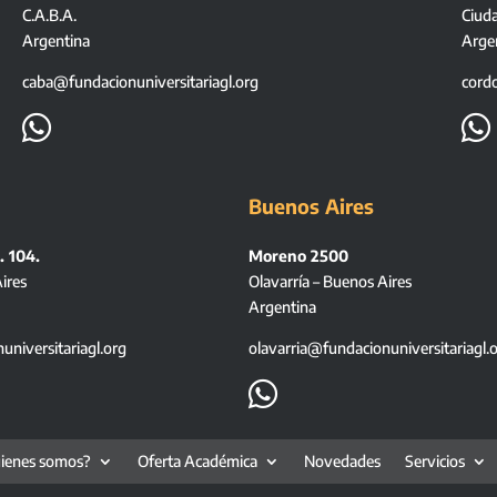
C.A.B.A.
Ciud
Argentina
Arge
caba@fundacionuniversitariagl.org
cord


Buenos Aires
. 104.
Moreno 2500
ires
Olavarría – Buenos Aires
Argentina
niversitariagl.org
olavarria@fundacionuniversitariagl.

ienes somos?
Oferta Académica
Novedades
Servicios