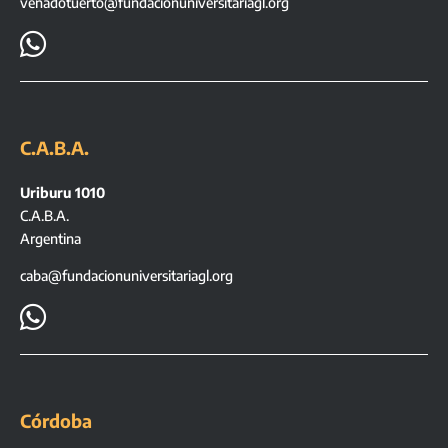
venadotuerto@fundacionuniversitariagl.org

C.A.B.A.
Uriburu 1010
C.A.B.A.
Argentina
caba@fundacionuniversitariagl.org

Córdoba