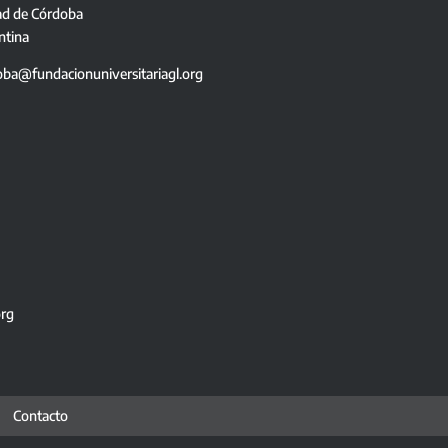
ad de Córdoba
ntina
oba@fundacionuniversitariagl.org
org
Contacto