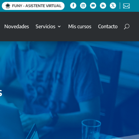

FUNY - ASISTENTE VIRTUAL
Novedades
Servicios
Mis cursos
Contacto
s