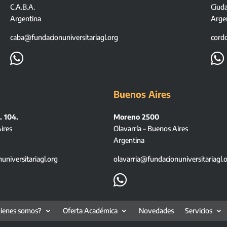
C.A.B.A.
Ciud
Argentina
Arge
caba@fundacionuniversitariagl.org
cord


Buenos Aires
. 104.
Moreno 2500
ires
Olavarría – Buenos Aires
Argentina
niversitariagl.org
olavarria@fundacionuniversitariagl.

ienes somos?
Oferta Académica
Novedades
Servicios