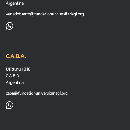
Argentina
venadotuerto@fundacionuniversitariagl.org

C.A.B.A.
Uriburu 1010
C.A.B.A.
Argentina
caba@fundacionuniversitariagl.org
