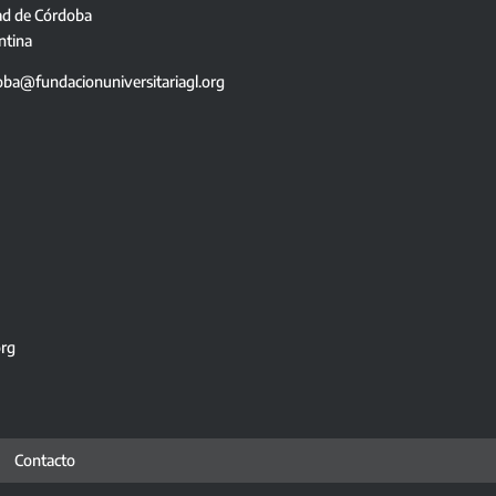
ad de Córdoba
ntina
oba@fundacionuniversitariagl.org
org
Contacto