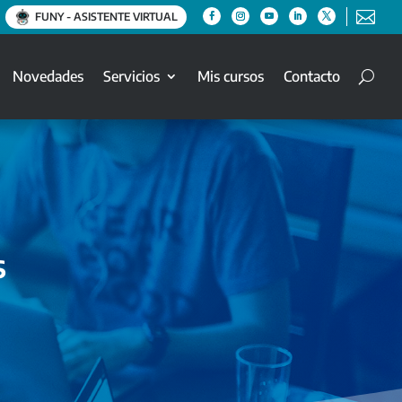

FUNY - ASISTENTE VIRTUAL
Novedades
Servicios
Mis cursos
Contacto
s