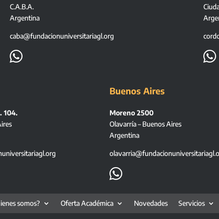
C.A.B.A.
Ciud
Argentina
Arge
caba@fundacionuniversitariagl.org
cord


Buenos Aires
. 104.
Moreno 2500
ires
Olavarría – Buenos Aires
Argentina
niversitariagl.org
olavarria@fundacionuniversitariagl.

ienes somos?
Oferta Académica
Novedades
Servicios