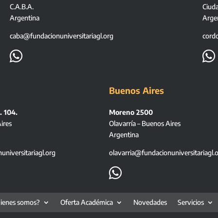
C.A.B.A.
Ciud
Argentina
Arge
caba@fundacionuniversitariagl.org
cord


Buenos Aires
. 104.
Moreno 2500
ires
Olavarría – Buenos Aires
Argentina
niversitariagl.org
olavarria@fundacionuniversitariagl.

ienes somos?
Oferta Académica
Novedades
Servicios