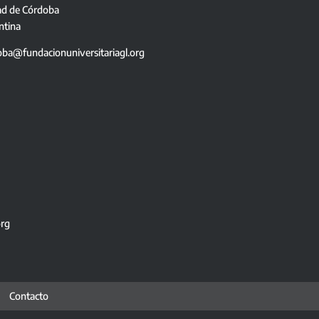
ad de Córdoba
ntina
oba@fundacionuniversitariagl.org
org
Contacto