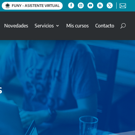

FUNY - ASISTENTE VIRTUAL
Novedades
Servicios
Mis cursos
Contacto
s