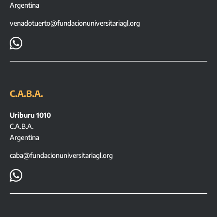
Argentina
venadotuerto@fundacionuniversitariagl.org

C.A.B.A.
Uriburu 1010
C.A.B.A.
Argentina
caba@fundacionuniversitariagl.org
