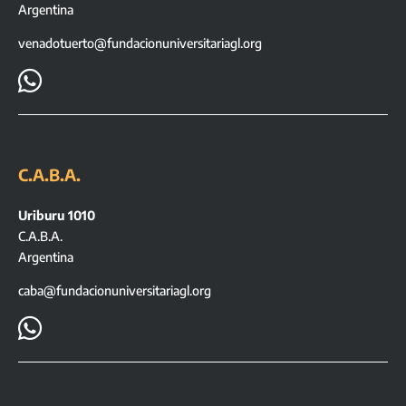
Argentina
venadotuerto@fundacionuniversitariagl.org

C.A.B.A.
Uriburu 1010
C.A.B.A.
Argentina
caba@fundacionuniversitariagl.org
