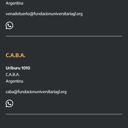
Argentina
venadotuerto@fundacionuniversitariagl.org

C.A.B.A.
Uriburu 1010
C.A.B.A.
Argentina
caba@fundacionuniversitariagl.org
