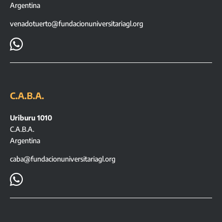
Argentina
venadotuerto@fundacionuniversitariagl.org

C.A.B.A.
Uriburu 1010
C.A.B.A.
Argentina
caba@fundacionuniversitariagl.org
