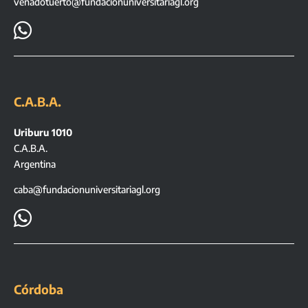
venadotuerto@fundacionuniversitariagl.org

C.A.B.A.
Uriburu 1010
C.A.B.A.
Argentina
caba@fundacionuniversitariagl.org

Córdoba