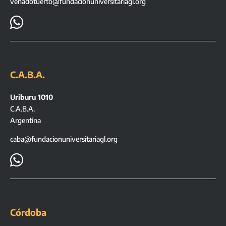
venadotuerto@fundacionuniversitariagl.org

C.A.B.A.
Uriburu 1010
C.A.B.A.
Argentina
caba@fundacionuniversitariagl.org

Córdoba