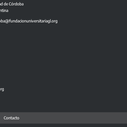
ad de Córdoba
ntina
oba@fundacionuniversitariagl.org
org
Contacto