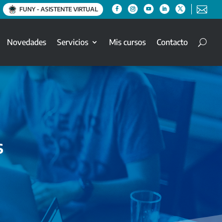

FUNY - ASISTENTE VIRTUAL
Novedades
Servicios
Mis cursos
Contacto
s