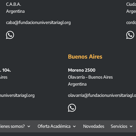
C.A.B.A.
Ciud
Argentina
Arge
caba@fundacionuniversitariagl.org
cord


Buenos Aires
. 104.
Moreno 2500
ires
Olavarría – Buenos Aires
Argentina
niversitariagl.org
olavarria@fundacionuniversitariagl.

ienes somos?
Oferta Académica
Novedades
Servicios