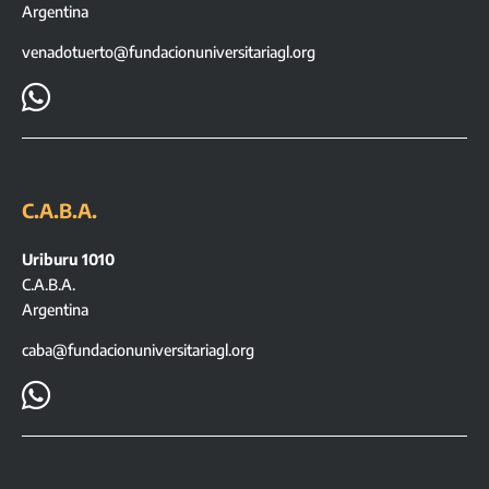
Argentina
venadotuerto@fundacionuniversitariagl.org

C.A.B.A.
Uriburu 1010
C.A.B.A.
Argentina
caba@fundacionuniversitariagl.org
