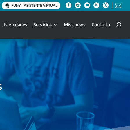

FUNY - ASISTENTE VIRTUAL
Novedades
Servicios
Mis cursos
Contacto
s