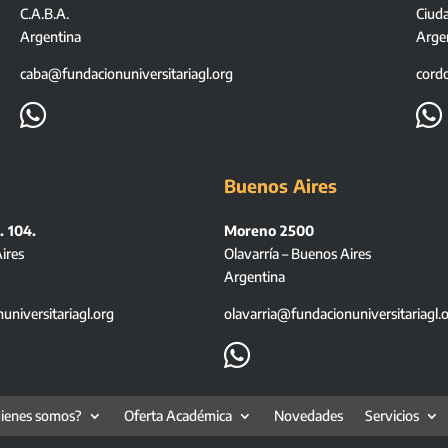
C.A.B.A.
Ciud
Argentina
Arge
caba@fundacionuniversitariagl.org
cord


Buenos Aires
. 104.
Moreno 2500
ires
Olavarría – Buenos Aires
Argentina
niversitariagl.org
olavarria@fundacionuniversitariagl.

ienes somos?
Oferta Académica
Novedades
Servicios