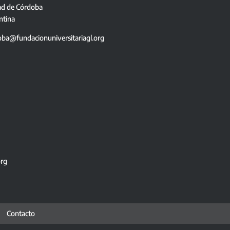
ad de Córdoba
ntina
oba@fundacionuniversitariagl.org
org
Contacto