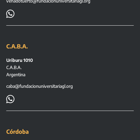
venadotuerto@fundacionuniversitariagl.org

C.A.B.A.
Uriburu 1010
C.A.B.A.
Argentina
caba@fundacionuniversitariagl.org

Córdoba