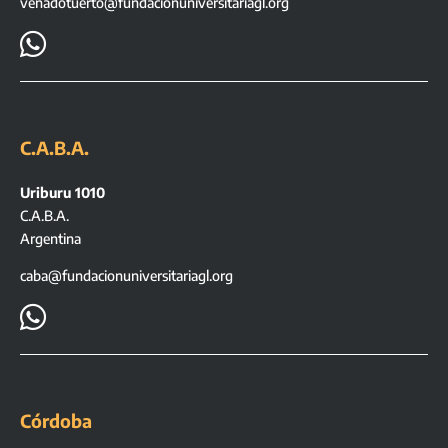
venadotuerto@fundacionuniversitariagl.org

C.A.B.A.
Uriburu 1010
C.A.B.A.
Argentina
caba@fundacionuniversitariagl.org

Córdoba