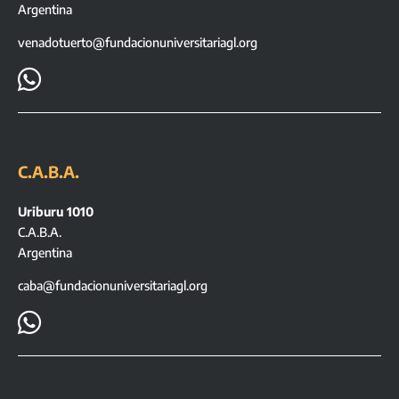
Argentina
venadotuerto@fundacionuniversitariagl.org

C.A.B.A.
Uriburu 1010
C.A.B.A.
Argentina
caba@fundacionuniversitariagl.org
