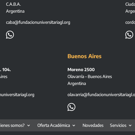
C.A.B.A.
Ciud
Argentina
Arge
caba@fundacionuniversitariagl.org
cord


Buenos Aires
. 104.
Moreno 2500
ires
Olavarría – Buenos Aires
Argentina
niversitariagl.org
olavarria@fundacionuniversitariagl.

ienes somos?
Oferta Académica
Novedades
Servicios