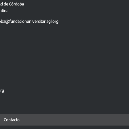
ad de Córdoba
ntina
oba@fundacionuniversitariagl.org
org
Contacto