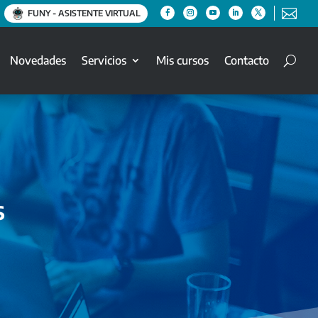

FUNY - ASISTENTE VIRTUAL
Novedades
Servicios
Mis cursos
Contacto
s