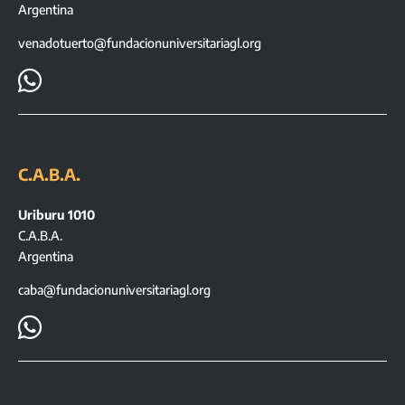
Argentina
venadotuerto@fundacionuniversitariagl.org

C.A.B.A.
Uriburu 1010
C.A.B.A.
Argentina
caba@fundacionuniversitariagl.org
