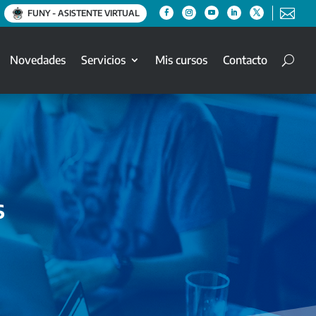

FUNY - ASISTENTE VIRTUAL
Novedades
Servicios
Mis cursos
Contacto
s