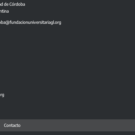
ad de Córdoba
ntina
oba@fundacionuniversitariagl.org
org
Contacto