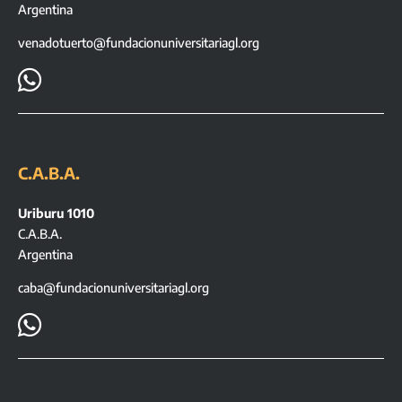
Argentina
venadotuerto@fundacionuniversitariagl.org

C.A.B.A.
Uriburu 1010
C.A.B.A.
Argentina
caba@fundacionuniversitariagl.org
