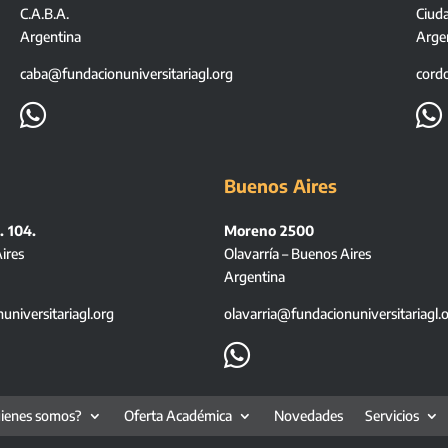
C.A.B.A.
Ciud
Argentina
Arge
caba@fundacionuniversitariagl.org
cord


Buenos Aires
. 104.
Moreno 2500
ires
Olavarría – Buenos Aires
Argentina
niversitariagl.org
olavarria@fundacionuniversitariagl.

ienes somos?
Oferta Académica
Novedades
Servicios