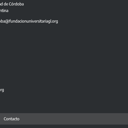
ad de Córdoba
ntina
oba@fundacionuniversitariagl.org
org
Contacto