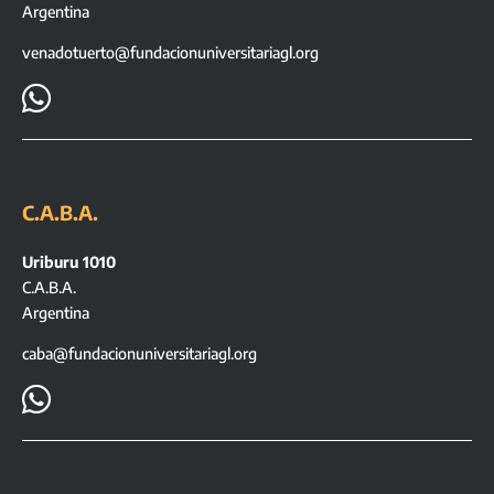
Argentina
venadotuerto@fundacionuniversitariagl.org

C.A.B.A.
Uriburu 1010
C.A.B.A.
Argentina
caba@fundacionuniversitariagl.org
