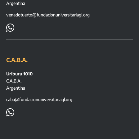
Argentina
venadotuerto@fundacionuniversitariagl.org

C.A.B.A.
Uriburu 1010
C.A.B.A.
Argentina
caba@fundacionuniversitariagl.org
