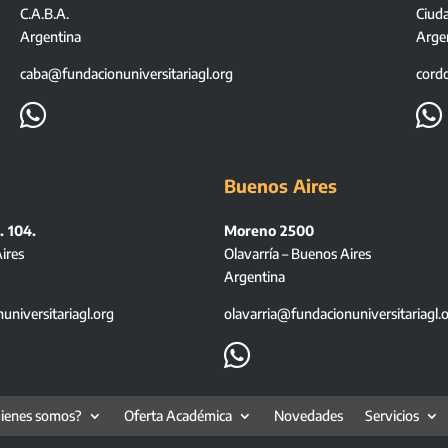
C.A.B.A.
Ciud
Argentina
Arge
caba@fundacionuniversitariagl.org
cord


Buenos Aires
. 104.
Moreno 2500
ires
Olavarría – Buenos Aires
Argentina
niversitariagl.org
olavarria@fundacionuniversitariagl.

ienes somos?
Oferta Académica
Novedades
Servicios