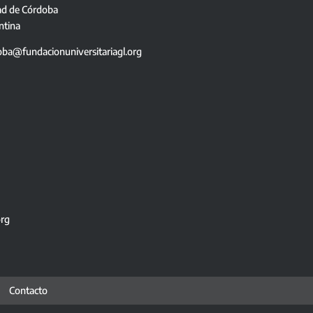
ad de Córdoba
ntina
oba@fundacionuniversitariagl.org
org
Contacto