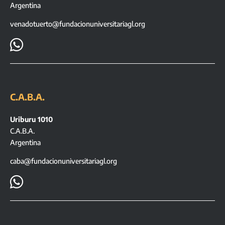
Argentina
venadotuerto@fundacionuniversitariagl.org

C.A.B.A.
Uriburu 1010
C.A.B.A.
Argentina
caba@fundacionuniversitariagl.org
