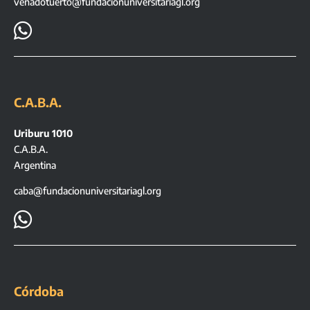
venadotuerto@fundacionuniversitariagl.org

C.A.B.A.
Uriburu 1010
C.A.B.A.
Argentina
caba@fundacionuniversitariagl.org

Córdoba