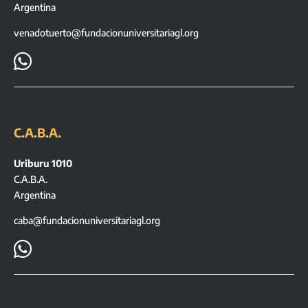
Argentina
venadotuerto@fundacionuniversitariagl.org

C.A.B.A.
Uriburu 1010
C.A.B.A.
Argentina
caba@fundacionuniversitariagl.org
