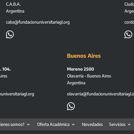
C.A.B.A.
Ciud
Argentina
Arge
caba@fundacionuniversitariagl.org
cord


Buenos Aires
. 104.
Moreno 2500
ires
Olavarría – Buenos Aires
Argentina
niversitariagl.org
olavarria@fundacionuniversitariagl.

ienes somos?
Oferta Académica
Novedades
Servicios