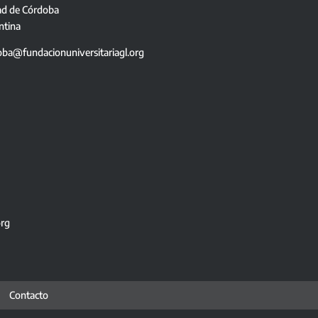
ad de Córdoba
ntina
oba@fundacionuniversitariagl.org
org
Contacto