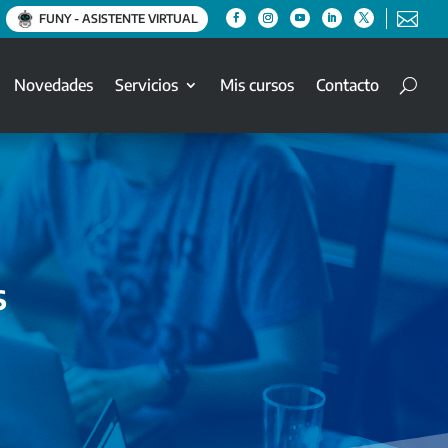

FUNY - ASISTENTE VIRTUAL
Novedades
Servicios
Mis cursos
Contacto
s