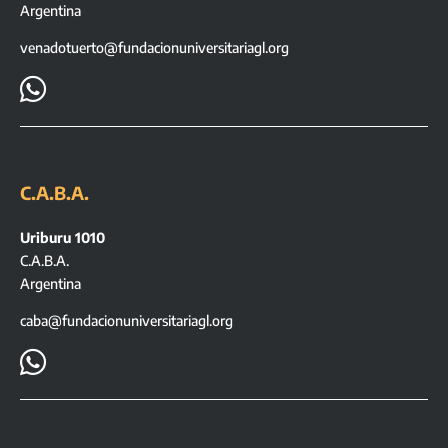
Argentina
venadotuerto@fundacionuniversitariagl.org

C.A.B.A.
Uriburu 1010
C.A.B.A.
Argentina
caba@fundacionuniversitariagl.org
