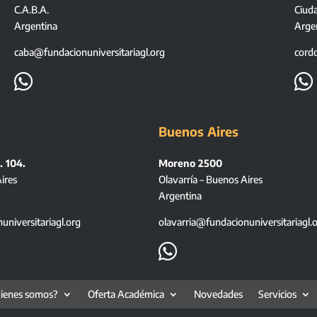
C.A.B.A.
Ciud
Argentina
Arge
caba@fundacionuniversitariagl.org
cord


Buenos Aires
. 104.
Moreno 2500
ires
Olavarría – Buenos Aires
Argentina
niversitariagl.org
olavarria@fundacionuniversitariagl.

ienes somos?
Oferta Académica
Novedades
Servicios