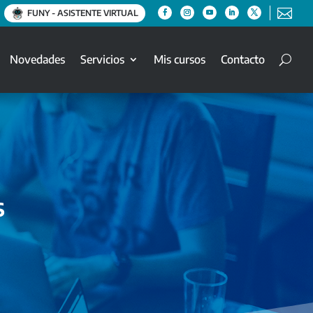

FUNY - ASISTENTE VIRTUAL
Novedades
Servicios
Mis cursos
Contacto
s