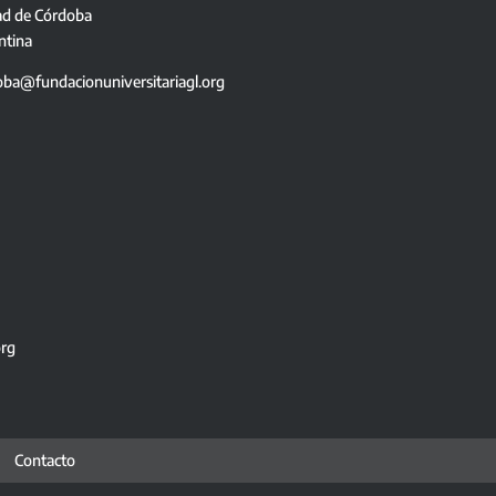
ad de Córdoba
ntina
oba@fundacionuniversitariagl.org
org
Contacto