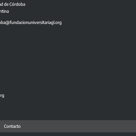
ad de Córdoba
ntina
oba@fundacionuniversitariagl.org
org
Contacto