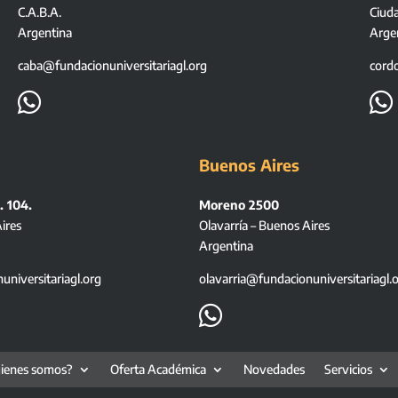
C.A.B.A.
Ciud
Argentina
Arge
caba@fundacionuniversitariagl.org
cord


Buenos Aires
. 104.
Moreno 2500
ires
Olavarría – Buenos Aires
Argentina
niversitariagl.org
olavarria@fundacionuniversitariagl.

ienes somos?
Oferta Académica
Novedades
Servicios