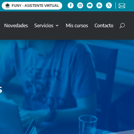

FUNY - ASISTENTE VIRTUAL
Novedades
Servicios
Mis cursos
Contacto
s