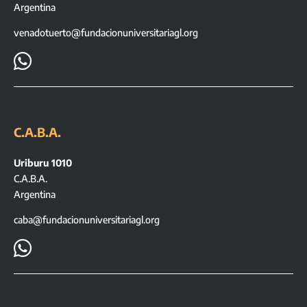
Argentina
venadotuerto@fundacionuniversitariagl.org

C.A.B.A.
Uriburu 1010
C.A.B.A.
Argentina
caba@fundacionuniversitariagl.org
