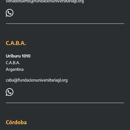
venadotuerto@fundacionuniversitariagl.org

C.A.B.A.
Uriburu 1010
C.A.B.A.
Argentina
caba@fundacionuniversitariagl.org

Córdoba