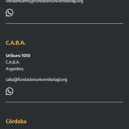
venadotuerto@fundacionuniversitariagl.org

C.A.B.A.
Uriburu 1010
C.A.B.A.
Argentina
caba@fundacionuniversitariagl.org

Córdoba