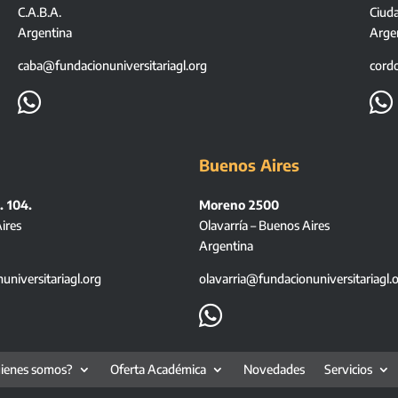
C.A.B.A.
Ciud
Argentina
Arge
caba@fundacionuniversitariagl.org
cord


Buenos Aires
. 104.
Moreno 2500
ires
Olavarría – Buenos Aires
Argentina
niversitariagl.org
olavarria@fundacionuniversitariagl.

ienes somos?
Oferta Académica
Novedades
Servicios