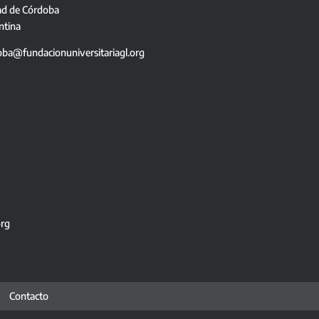
ad de Córdoba
ntina
oba@fundacionuniversitariagl.org
org
Contacto