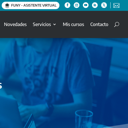

FUNY - ASISTENTE VIRTUAL
Novedades
Servicios
Mis cursos
Contacto
s