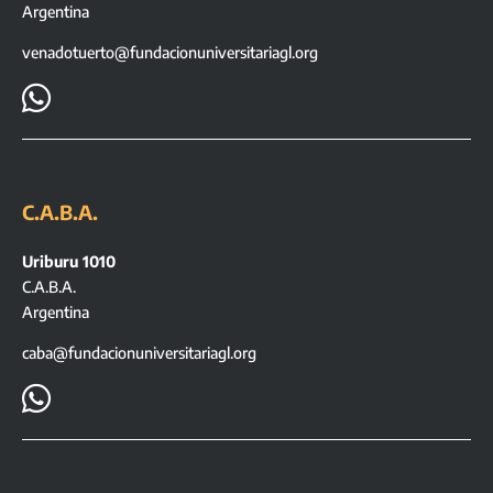
Argentina
venadotuerto@fundacionuniversitariagl.org

C.A.B.A.
Uriburu 1010
C.A.B.A.
Argentina
caba@fundacionuniversitariagl.org
