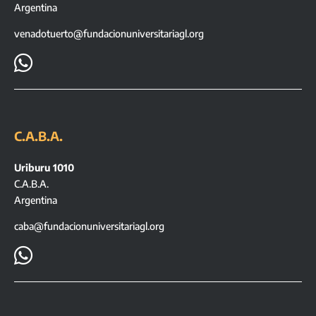
Argentina
venadotuerto@fundacionuniversitariagl.org

C.A.B.A.
Uriburu 1010
C.A.B.A.
Argentina
caba@fundacionuniversitariagl.org
