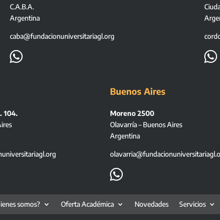
C.A.B.A.
Ciud
Argentina
Arge
caba@fundacionuniversitariagl.org
cord


Buenos Aires
. 104.
Moreno 2500
ires
Olavarría – Buenos Aires
Argentina
niversitariagl.org
olavarria@fundacionuniversitariagl.

ienes somos?
Oferta Académica
Novedades
Servicios