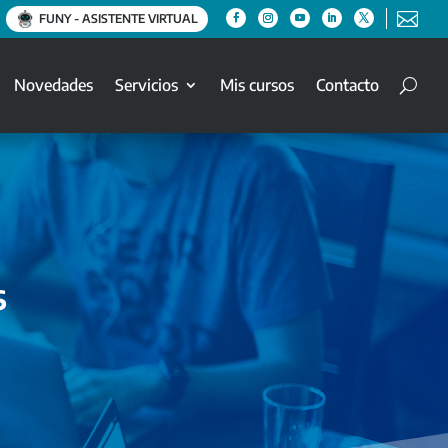

FUNY - ASISTENTE VIRTUAL
Novedades
Servicios
Mis cursos
Contacto
s