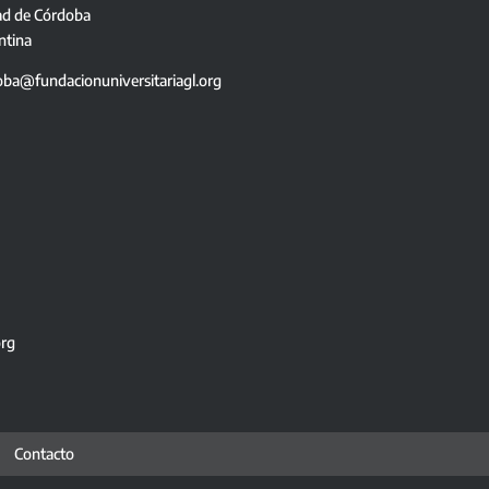
ad de Córdoba
ntina
oba@fundacionuniversitariagl.org
org
Contacto