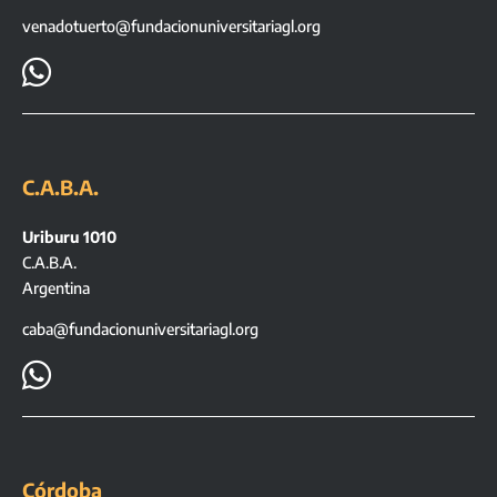
venadotuerto@fundacionuniversitariagl.org

C.A.B.A.
Uriburu 1010
C.A.B.A.
Argentina
caba@fundacionuniversitariagl.org

Córdoba