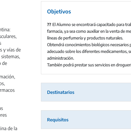
Objetivos
?‍?
El Alumno se encontrará capacitado para trab
ntina:
farmacia, ya sea como auxiliar en la venta de 
sculares,
líneas de perfumería y productos naturales.
s
Obtendrá conocimientos biológicos necesarios 
s y vías de
adecuado sobre los diferentes medicamentos, su
 sistemas,
administración.
o de
También podrá prestar sus servicios en droguerí
amación,
os,
fármacos
Destinatarios
us
eres
Requisitos
ina de la