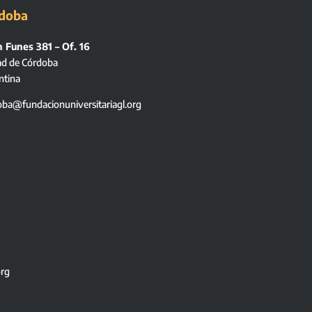
doba
 Funes 381 – Of. 16
ad de Córdoba
ntina
oba@fundacionuniversitariagl.org
org