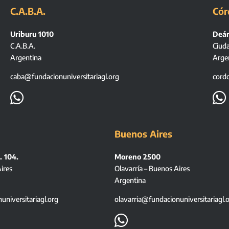
C.A.B.A.
Cór
Uriburu 1010
Deán
C.A.B.A.
Ciud
Argentina
Arge
caba@fundacionuniversitariagl.org
cord


Buenos Aires
. 104.
Moreno 2500
ires
Olavarría – Buenos Aires
Argentina
niversitariagl.org
olavarria@fundacionuniversitariagl.
