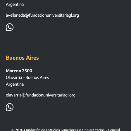
Argentina
avellaneda@fundacionuniversitariagl.org

Buenos Aires
Moreno 2500
Olavarría – Buenos Aires
Argentina
olavarria@fundacionuniversitariagl.org

©
2026
Fundación de Estudios Superiores y Universitarios - General