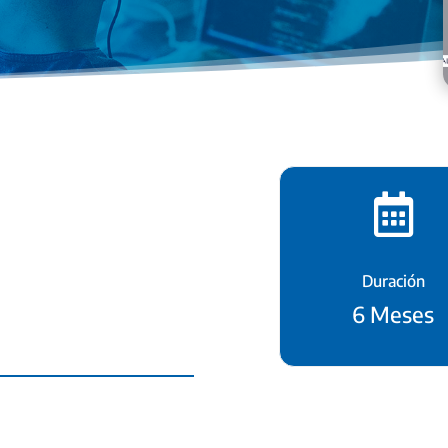

Duración
6 Meses