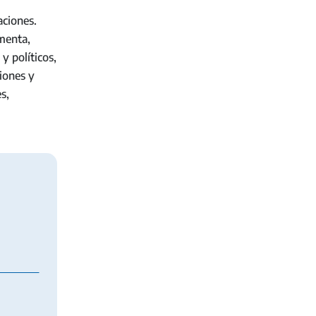
aciones.
imenta,
y políticos,
iones y
s,