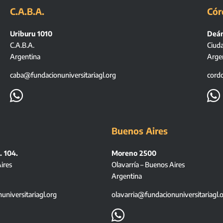
C.A.B.A.
Cór
Uriburu 1010
Deán
C.A.B.A.
Ciud
Argentina
Arge
caba@fundacionuniversitariagl.org
cord


Buenos Aires
. 104.
Moreno 2500
ires
Olavarría – Buenos Aires
Argentina
niversitariagl.org
olavarria@fundacionuniversitariagl.
