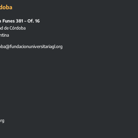
doba
 Funes 381 – Of. 16
ad de Córdoba
ntina
oba@fundacionuniversitariagl.org
org